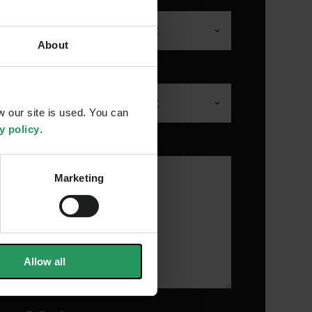
us
*
Business Title
*
About
Country
*
 our site is used. You can
y policy
.
Marketing
Allow all