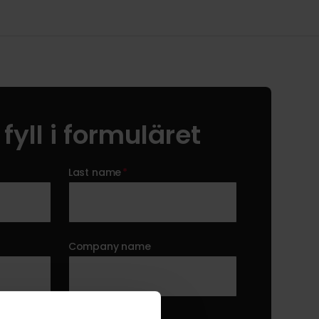
fyll i formuläret
Last name
*
Company name