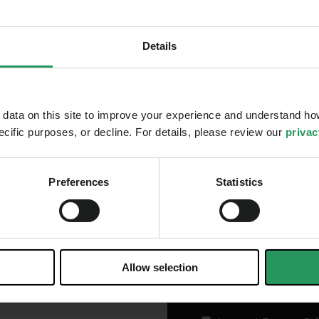
Reason to contacting 
ch
bara i
Details
inom 24
Mobile phone number
inom
ata on this site to improve your experience and understand how
enaste
pecific purposes, or decline. For details, please review our
privac
Message
Preferences
Statistics
Allow selection