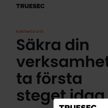
KONTAKTA OSS
Säkra din
verksamhet
ta första
steget idag