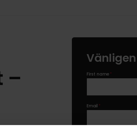
Vänligen 
 –
First name
*
Email
*